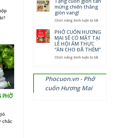
Tặng cuốn giòn tan
GIẢM
hấp
mừng chiến thắng
LUÔN
dẫn
hộp
giòn vang!
CẢ
tại
ài?
GIÁ
ở
Chức năng bình luận bị tắt
Phở
Tặng
Cuốn
cuốn
Hương
PHỞ CUỐN HƯƠNG
giòn
Mai
MAI SẼ CÓ MẶT TẠI
tan
–
LỄ HỘI ẨM THỰC
mừng
từ
“ĂN CHO ĐÃ THÈM”
chiến
5
thắng
đến
ở
Chức năng bình luận bị tắt
giòn
12/11/2025
PHỞ
vang!
CUỐN
HƯƠNG
Phocuon.vn - Phở
MAI
SẼ
cuốn Hương Mai
CÓ
MẶT
G PHỞ
TẠI
LỄ
HỘI
gió
ẨM
THỰC
y chắc
“ĂN
CHO
ĐÃ