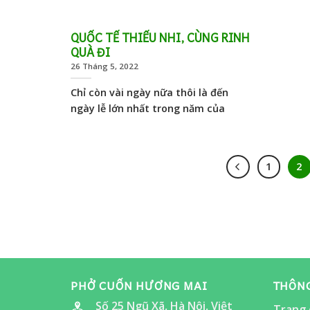
QUỐC TẾ THIẾU NHI, CÙNG RINH
QUÀ ĐI
26 Tháng 5, 2022
Chỉ còn vài ngày nữa thôi là đến
ngày lễ lớn nhất trong năm của
1
2
PHỞ CUỐN HƯƠNG MAI
THÔNG
Số 25 Ngũ Xã, Hà Nội, Việt
Trang 