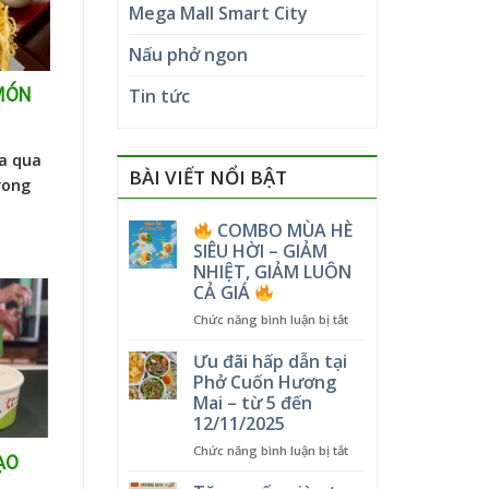
Mega Mall Smart City
Nấu phở ngon
MÓN
Tin tức
a qua
BÀI VIẾT NỔI BẬT
rong
COMBO MÙA HÈ
SIÊU HỜI – GIẢM
NHIỆT, GIẢM LUÔN
CẢ GIÁ
ở
Chức năng bình luận bị tắt
COMBO
Ưu đãi hấp dẫn tại
MÙA
Phở Cuốn Hương
HÈ
Mai – từ 5 đến
SIÊU
12/11/2025
HỜI
–
ở
Chức năng bình luận bị tắt
ẠO
GIẢM
Ưu
NHIỆT,
đãi