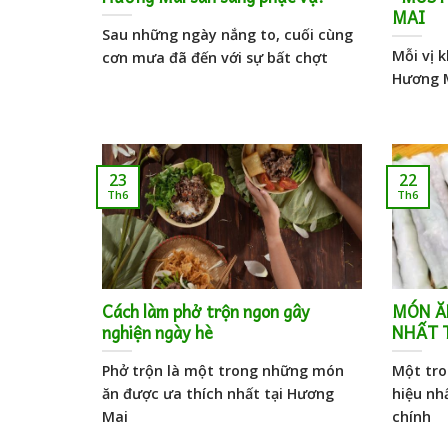
MAI
Sau những ngày nắng to, cuối cùng
Mỗi vị 
cơn mưa đã đến với sự bất chợt
Hương M
23
22
Th6
Th6
Cách làm phở trộn ngon gây
MÓN Ă
nghiện ngày hè
NHẤT 
Phở trộn là một trong những món
Một tro
ăn được ưa thích nhất tại Hương
hiệu nh
Mai
chính