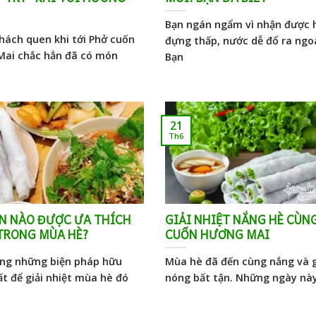
Bạn ngán ngẩm vì nhận được 
khách quen khi tới Phở cuốn
đựng thấp, nước dễ đổ ra ngo
ai chắc hẳn đã có món
Bạn
21
Th6
N NÀO ĐƯỢC ƯA THÍCH
GIẢI NHIỆT NẮNG HÈ CÙN
TRONG MÙA HÈ?
CUỐN HƯƠNG MAI
ng những biện pháp hữu
Mùa hè đã đến cùng nắng và 
ất để giải nhiệt mùa hè đó
nóng bất tận. Những ngày nà