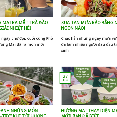
 MAI RA MẮT TRÀ ĐÀO
XUA TAN MƯA RÀO BẰNG 
IẢI NHIỆT HÈ!
NGON NÀO!
 ngày chờ đợi, cuối cùng Phở
Chắc hẳn những ngày mưa vừ
ơng Mai đã ra món mới
đã làm nhiều người đau đầu t
sinh
27
Th6
DANH NHỮNG MÓN
HƯƠNG MAI THAY DIỆN M
-TRY” KHI TỚI HƯƠNG
MỚI! BẠN ĐÃ BIẾT