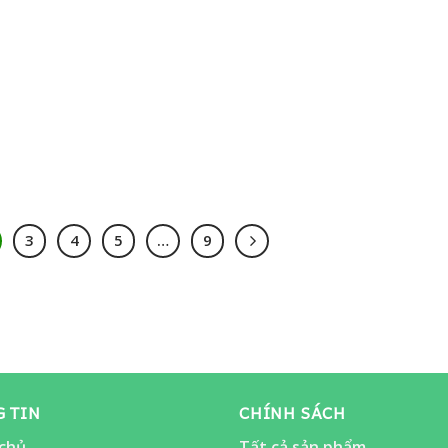
3
4
5
…
9
 TIN
CHÍNH SÁCH
chủ
Tất cả sản phẩm