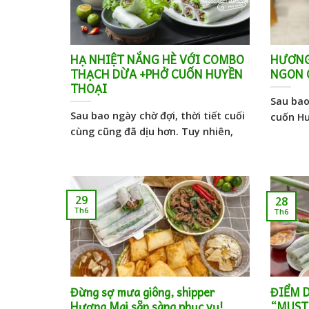
HẠ NHIỆT NẮNG HÈ VỚI COMBO
HƯƠNG
THẠCH DỪA +PHỞ CUỐN HUYỀN
NGON G
THOẠI
Sau bao
Sau bao ngày chờ đợi, thời tiết cuối
cuốn Hư
cùng cũng đã dịu hơn. Tuy nhiên,
29
28
Th6
Th6
Đừng sợ mưa giông, shipper
ĐIỂM 
Hương Mai sẵn sàng phục vụ!
“MUST