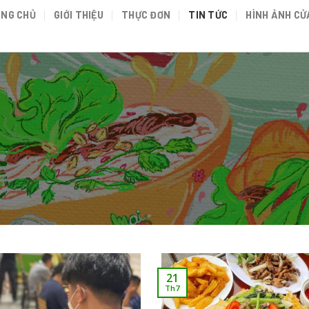
NG CHỦ
GIỚI THIỆU
THỰC ĐƠN
TIN TỨC
HÌNH ẢNH CỬ
21
Th7