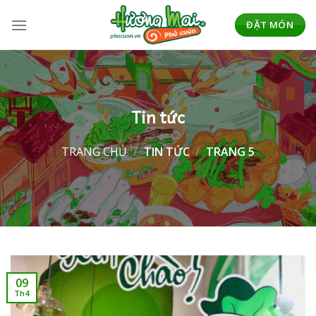
Skip
to
ĐẶT MÓN
content
Tin tức
TRANG CHỦ
/
TIN TỨC
/
TRANG 5
09
Th4