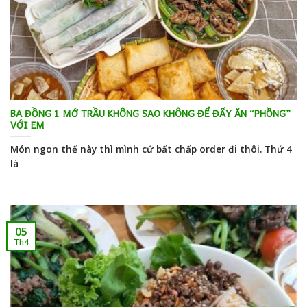
BA ĐỒNG 1 MỚ TRẦU KHÔNG SAO KHÔNG ĐỂ ĐẤY ĂN “PHỒNG”
VỚI EM
Món ngon thế này thì mình cứ bất chấp order đi thôi. Thứ 4
là
05
Th4