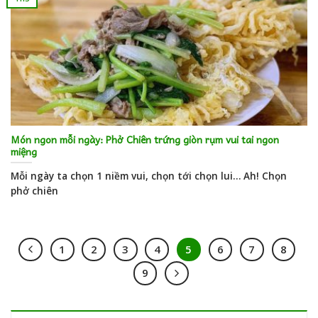
Món ngon mỗi ngày: Phở Chiên trứng giòn rụm vui tai ngon
miệng
Mỗi ngày ta chọn 1 niềm vui, chọn tới chọn lui… Ah! Chọn
phở chiên
1
2
3
4
5
6
7
8
9