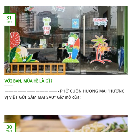
31
Th3
VỚI BẠN, MÙA HÈ LÀ GÌ?
————————————- PHỞ CUỐN HƯƠNG MAI “HƯƠNG
VỊ VIỆT GỬI GẮM MAI SAU” Giờ mở cửa:
30
Th3