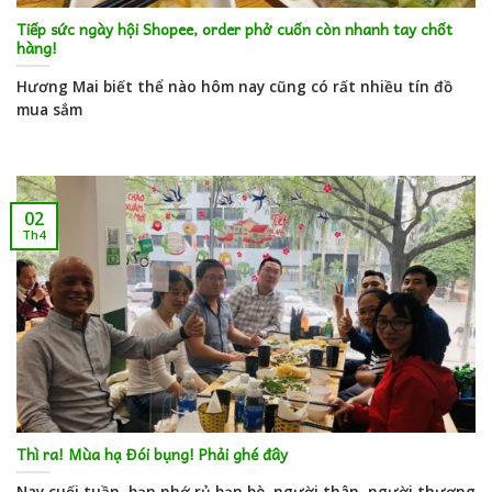
Tiếp sức ngày hội Shopee, order phở cuốn còn nhanh tay chốt
hàng!
Hương Mai biết thể nào hôm nay cũng có rất nhiều tín đồ
mua sắm
02
Th4
Thì ra! Mùa hạ Đói bụng! Phải ghé đây
Nay cuối tuần, bạn nhớ rủ bạn bè, người thân, người thương