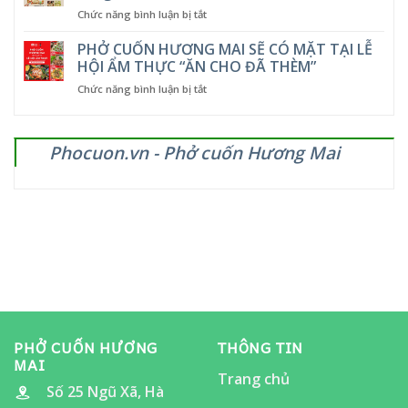
dẫn
NHIỆT,
ở
Chức năng bình luận bị tắt
tại
GIẢM
Tặng
Phở
LUÔN
cuốn
PHỞ CUỐN HƯƠNG MAI SẼ CÓ MẶT TẠI LỄ
Cuốn
CẢ
giòn
Hương
HỘI ẨM THỰC “ĂN CHO ĐÃ THÈM”
GIÁ
tan
Mai
ở
Chức năng bình luận bị tắt
mừng
–
PHỞ
chiến
từ
CUỐN
thắng
5
HƯƠNG
giòn
đến
Phocuon.vn - Phở cuốn Hương Mai
MAI
vang!
12/11/2025
SẼ
CÓ
MẶT
TẠI
LỄ
HỘI
ẨM
THỰC
“ĂN
CHO
ĐÃ
THÈM”
PHỞ CUỐN HƯƠNG
THÔNG TIN
MAI
Trang chủ
Số 25 Ngũ Xã, Hà