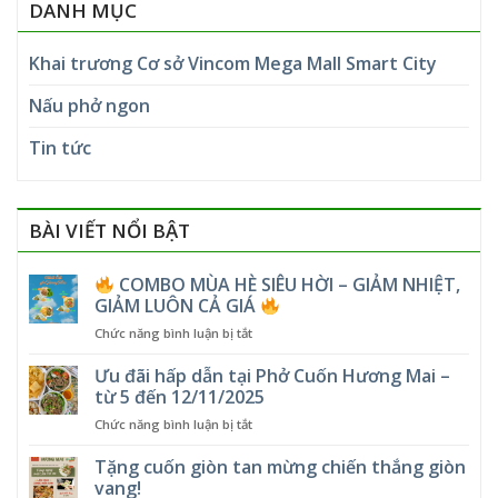
DANH MỤC
Khai trương Cơ sở Vincom Mega Mall Smart City
Nấu phở ngon
Tin tức
BÀI VIẾT NỔI BẬT
COMBO MÙA HÈ SIÊU HỜI – GIẢM NHIỆT,
GIẢM LUÔN CẢ GIÁ
ở
Chức năng bình luận bị tắt
COMBO
Ưu đãi hấp dẫn tại Phở Cuốn Hương Mai –
MÙA
từ 5 đến 12/11/2025
HÈ
ở
Chức năng bình luận bị tắt
SIÊU
Ưu
HỜI
đãi
Tặng cuốn giòn tan mừng chiến thắng giòn
–
hấp
GIẢM
vang!