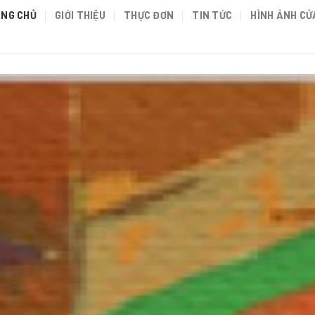
NG CHỦ
GIỚI THIỆU
THỰC ĐƠN
TIN TỨC
HÌNH ẢNH CỬ