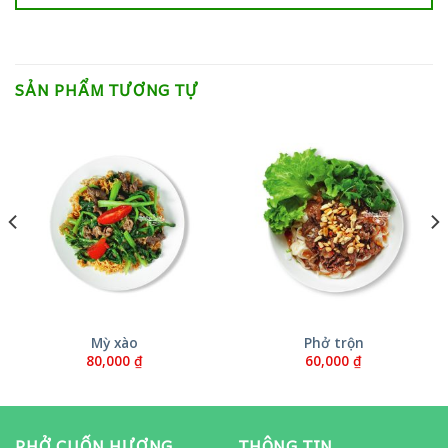
SẢN PHẨM TƯƠNG TỰ
Mỳ xào
Phở trộn
80,000
₫
60,000
₫
PHỞ CUỐN HƯƠNG
THÔNG TIN