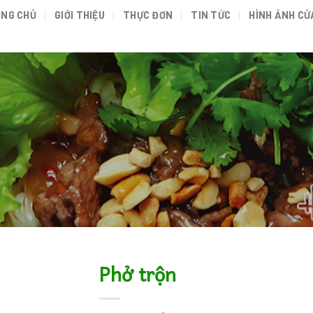
NG CHỦ
GIỚI THIỆU
THỰC ĐƠN
TIN TỨC
HÌNH ẢNH CỬ
Phở trộn