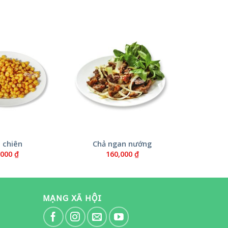
 chiên
Chả ngan nướng
,000
₫
160,000
₫
MẠNG XÃ HỘI