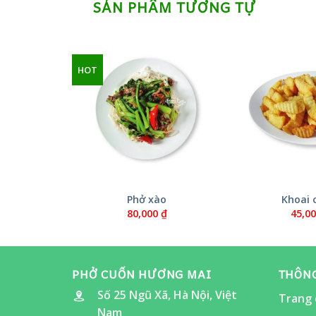
SẢN PHẨM TƯƠNG TỰ
HOT
ừa
Phở xào
Khoai 
₫
80,000
₫
45,0
PHỞ CUỐN HƯƠNG MAI
THÔNG
Số 25 Ngũ Xã, Hà Nội, Việt
Trang 
Nam