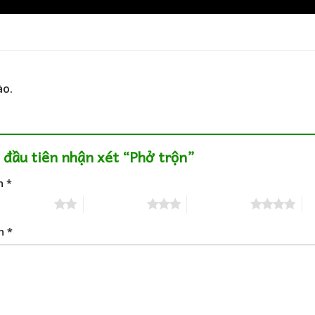
ào.
 đầu tiên nhận xét “Phở trộn”
ạn
*
 trên 5 sao
3 trên 5 sao
4 trên 5 sao
5 
ạn
*