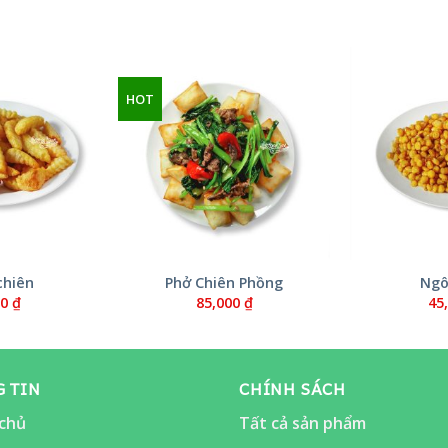
HOT
chiên
Phở Chiên Phồng
Ngô
00
₫
85,000
₫
45
 TIN
CHÍNH SÁCH
chủ
Tất cả sản phẩm