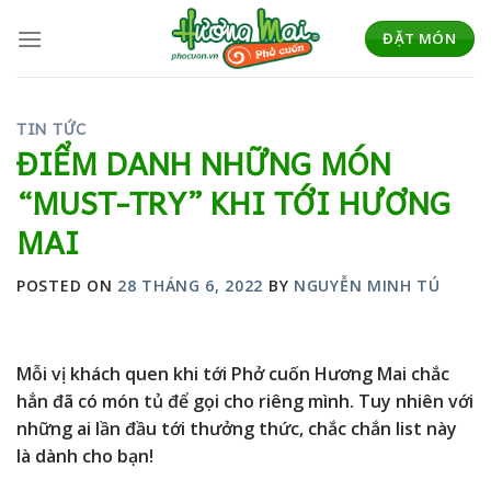
Skip
to
ĐẶT MÓN
content
TIN TỨC
ĐIỂM DANH NHỮNG MÓN
“MUST-TRY” KHI TỚI HƯƠNG
MAI
POSTED ON
28 THÁNG 6, 2022
BY
NGUYỄN MINH TÚ
Mỗi vị khách quen khi tới Phở cuốn Hương Mai chắc
hẳn đã có món tủ để gọi cho riêng mình. Tuy nhiên với
những ai lần đầu tới thưởng thức, chắc chắn list này
là dành cho bạn!