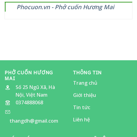
HƯƠNG
giòn
đến
Phocuon.vn - Phở cuốn Hương Mai
MAI
vang!
12/11/2025
SẼ
CÓ
MẶT
TẠI
LỄ
HỘI
ẨM
THỰC
“ĂN
CHO
ĐÃ
THÈM”
PHỞ CUỐN HƯƠNG
THÔNG TIN
MAI
Trang chủ
Số 25 Ngũ Xã, Hà
Nội, Việt Nam
Giới thiệu
0374888068
Tin tức
Liên hệ
thangdh@gmail.com