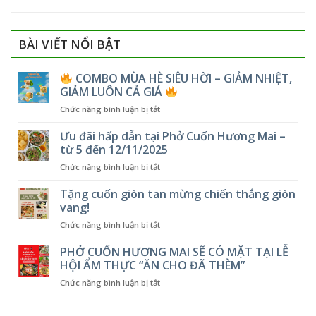
BÀI VIẾT NỔI BẬT
COMBO MÙA HÈ SIÊU HỜI – GIẢM NHIỆT,
GIẢM LUÔN CẢ GIÁ
ở
Chức năng bình luận bị tắt
COMBO
Ưu đãi hấp dẫn tại Phở Cuốn Hương Mai –
MÙA
từ 5 đến 12/11/2025
HÈ
ở
Chức năng bình luận bị tắt
SIÊU
Ưu
HỜI
đãi
Tặng cuốn giòn tan mừng chiến thắng giòn
–
hấp
GIẢM
vang!
dẫn
NHIỆT,
ở
Chức năng bình luận bị tắt
tại
GIẢM
Tặng
Phở
LUÔN
cuốn
PHỞ CUỐN HƯƠNG MAI SẼ CÓ MẶT TẠI LỄ
Cuốn
CẢ
giòn
Hương
HỘI ẨM THỰC “ĂN CHO ĐÃ THÈM”
GIÁ
tan
Mai
ở
Chức năng bình luận bị tắt
mừng
–
PHỞ
chiến
từ
CUỐN
thắng
5