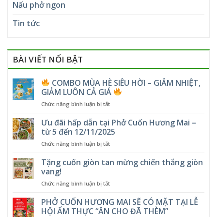
Nấu phở ngon
Tin tức
BÀI VIẾT NỔI BẬT
COMBO MÙA HÈ SIÊU HỜI – GIẢM NHIỆT,
GIẢM LUÔN CẢ GIÁ
ở
Chức năng bình luận bị tắt
COMBO
Ưu đãi hấp dẫn tại Phở Cuốn Hương Mai –
MÙA
từ 5 đến 12/11/2025
HÈ
ở
Chức năng bình luận bị tắt
SIÊU
Ưu
HỜI
đãi
Tặng cuốn giòn tan mừng chiến thắng giòn
–
hấp
GIẢM
vang!
dẫn
NHIỆT,
ở
Chức năng bình luận bị tắt
tại
GIẢM
Tặng
Phở
LUÔN
cuốn
PHỞ CUỐN HƯƠNG MAI SẼ CÓ MẶT TẠI LỄ
Cuốn
CẢ
giòn
Hương
HỘI ẨM THỰC “ĂN CHO ĐÃ THÈM”
GIÁ
tan