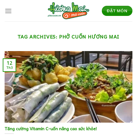
Skip
to
ĐẶT MÓN
content
TAG ARCHIVES:
PHỞ CUỐN HƯƠNG MAI
12
Th3
Tăng cường Vitamin C-uốn nâng cao sức khỏe!