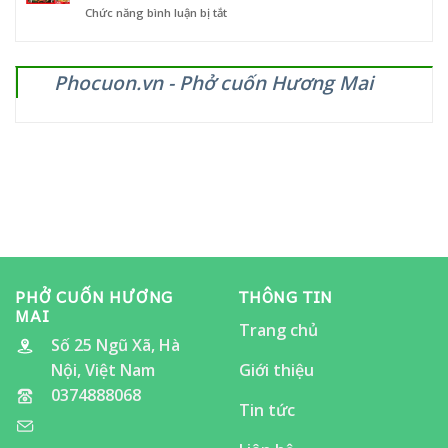
Mai
ở
Chức năng bình luận bị tắt
mừng
–
PHỞ
chiến
từ
CUỐN
thắng
5
HƯƠNG
giòn
đến
Phocuon.vn - Phở cuốn Hương Mai
MAI
vang!
12/11/2025
SẼ
CÓ
MẶT
TẠI
LỄ
HỘI
ẨM
THỰC
“ĂN
CHO
ĐÃ
THÈM”
PHỞ CUỐN HƯƠNG
THÔNG TIN
MAI
Trang chủ
Số 25 Ngũ Xã, Hà
Nội, Việt Nam
Giới thiệu
0374888068
Tin tức