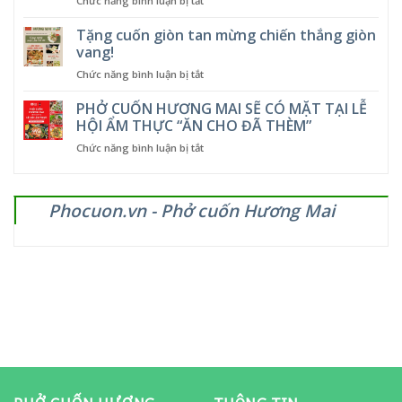
Chức năng bình luận bị tắt
SIÊU
Ưu
HỜI
đãi
Tặng cuốn giòn tan mừng chiến thắng giòn
–
hấp
GIẢM
vang!
dẫn
NHIỆT,
ở
Chức năng bình luận bị tắt
tại
GIẢM
Tặng
Phở
LUÔN
cuốn
PHỞ CUỐN HƯƠNG MAI SẼ CÓ MẶT TẠI LỄ
Cuốn
CẢ
giòn
Hương
HỘI ẨM THỰC “ĂN CHO ĐÃ THÈM”
GIÁ
tan
Mai
ở
Chức năng bình luận bị tắt
mừng
–
PHỞ
chiến
từ
CUỐN
thắng
5
HƯƠNG
giòn
đến
Phocuon.vn - Phở cuốn Hương Mai
MAI
vang!
12/11/2025
SẼ
CÓ
MẶT
TẠI
LỄ
HỘI
ẨM
THỰC
“ĂN
CHO
ĐÃ
THÈM”