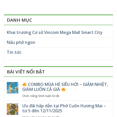
DANH MỤC
Khai trương Cơ sở Vincom Mega Mall Smart City
Nấu phở ngon
Tin tức
BÀI VIẾT NỔI BẬT
COMBO MÙA HÈ SIÊU HỜI – GIẢM NHIỆT,
GIẢM LUÔN CẢ GIÁ
ở
Chức năng bình luận bị tắt
COMBO
Ưu đãi hấp dẫn tại Phở Cuốn Hương Mai –
MÙA
từ 5 đến 12/11/2025
HÈ
ở