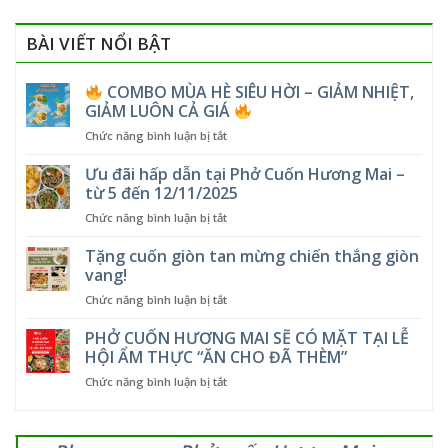
BÀI VIẾT NỔI BẬT
COMBO MÙA HÈ SIÊU HỜI – GIẢM NHIỆT,
GIẢM LUÔN CẢ GIÁ
ở
Chức năng bình luận bị tắt
COMBO
Ưu đãi hấp dẫn tại Phở Cuốn Hương Mai –
MÙA
từ 5 đến 12/11/2025
HÈ
ở
Chức năng bình luận bị tắt
SIÊU
Ưu
HỜI
đãi
Tặng cuốn giòn tan mừng chiến thắng giòn
–
hấp
GIẢM
vang!
dẫn
NHIỆT,
ở
Chức năng bình luận bị tắt
tại
GIẢM
Tặng
Phở
LUÔN
cuốn
PHỞ CUỐN HƯƠNG MAI SẼ CÓ MẶT TẠI LỄ
Cuốn
CẢ
giòn
Hương
HỘI ẨM THỰC “ĂN CHO ĐÃ THÈM”
GIÁ
tan
Mai
ở
Chức năng bình luận bị tắt
mừng
–
PHỞ
chiến
từ
CUỐN
thắng
5
HƯƠNG
giòn
đến