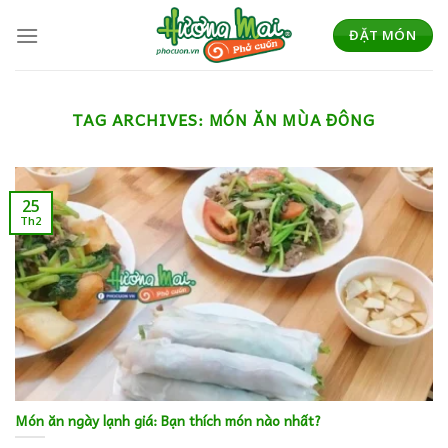
Skip
to
ĐẶT MÓN
content
TAG ARCHIVES:
MÓN ĂN MÙA ĐÔNG
25
Th2
Món ăn ngày lạnh giá: Bạn thích món nào nhất?