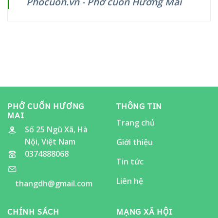
Phocuon.vn - Phở cuốn Hương Mai
MAI
vang!
12/11/2025
SẼ
CÓ
MẶT
TẠI
LỄ
HỘI
ẨM
THỰC
“ĂN
CHO
ĐÃ
THÈM”
PHỞ CUỐN HƯƠNG
THÔNG TIN
MAI
Trang chủ
Số 25 Ngũ Xã, Hà
Nội, Việt Nam
Giới thiệu
0374888068
Tin tức
Liên hệ
thangdh@gmail.com
CHÍNH SÁCH
MẠNG XÃ HỘI