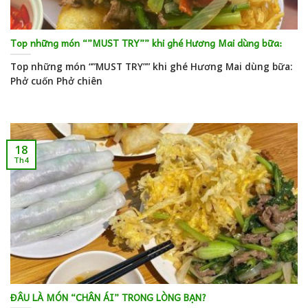
Top những món “”MUST TRY”” khi ghé Hương Mai dùng bữa:
Top những món “”MUST TRY”” khi ghé Hương Mai dùng bữa:
Phở cuốn Phở chiên
18
Th4
ĐÂU LÀ MÓN “CHÂN ÁI” TRONG LÒNG BẠN?