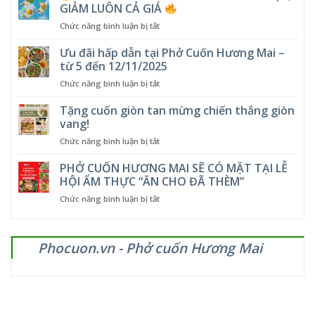
GIẢM LUÔN CẢ GIÁ
ở
Chức năng bình luận bị tắt
COMBO
Ưu đãi hấp dẫn tại Phở Cuốn Hương Mai –
MÙA
từ 5 đến 12/11/2025
HÈ
ở
Chức năng bình luận bị tắt
SIÊU
Ưu
HỜI
đãi
Tặng cuốn giòn tan mừng chiến thắng giòn
–
hấp
GIẢM
vang!
dẫn
NHIỆT,
ở
Chức năng bình luận bị tắt
tại
GIẢM
Tặng
Phở
LUÔN
cuốn
PHỞ CUỐN HƯƠNG MAI SẼ CÓ MẶT TẠI LỄ
Cuốn
CẢ
giòn
Hương
HỘI ẨM THỰC “ĂN CHO ĐÃ THÈM”
GIÁ
tan
Mai
ở
Chức năng bình luận bị tắt
mừng
–
PHỞ
chiến
từ
CUỐN
thắng
5
HƯƠNG
giòn
đến
Phocuon.vn - Phở cuốn Hương Mai
MAI
vang!
12/11/2025
SẼ
CÓ
MẶT
TẠI
LỄ