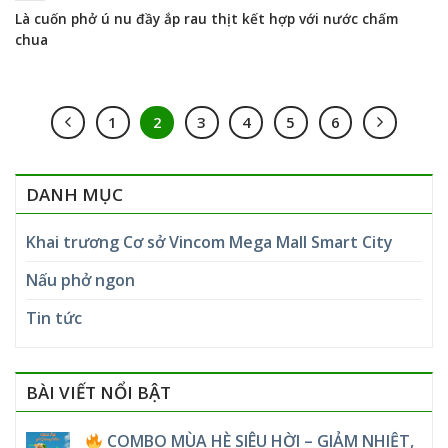
Là cuốn phở ú nu đầy ắp rau thịt kết hợp với nước chấm
chua
1
2
3
4
5
6
DANH MỤC
Khai trương Cơ sở Vincom Mega Mall Smart City
Nấu phở ngon
Tin tức
BÀI VIẾT NỔI BẬT
COMBO MÙA HÈ SIÊU HỜI – GIẢM NHIỆT,