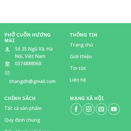
HỘI
ẨM
THỰC
“ĂN
CHO
ĐÃ
THÈM”
PHỞ CUỐN HƯƠNG
THÔNG TIN
MAI
Trang chủ
Số 25 Ngũ Xã, Hà
Nội, Việt Nam
Giới thiệu
0374888068
Tin tức
Liên hệ
thangdh@gmail.com
CHÍNH SÁCH
MẠNG XÃ HỘI
Tất cả sản phẩm
Quy định chung