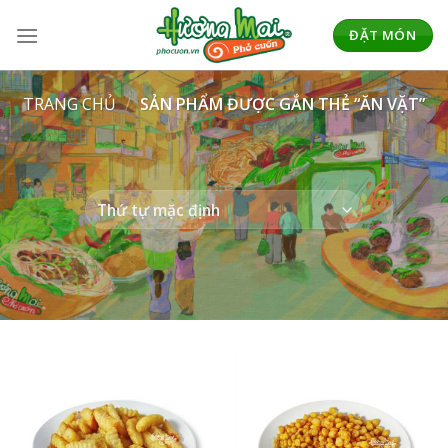
Skip
to
ĐẶT MÓN
content
TRANG CHỦ
/
SẢN PHẨM ĐƯỢC GẮN THẺ “ĂN VẶT”