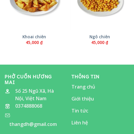
Khoai chiên
Ngô chiên
45,000
₫
45,000
₫
PHỞ CUỐN HƯƠNG
THÔNG TIN
MAI
Trang chủ
Số 25 Ngũ Xã, Hà
Nội, Việt Nam
Giới thiệu
0374888068
Tin tức
Liên hệ
thangdh@gmail.com