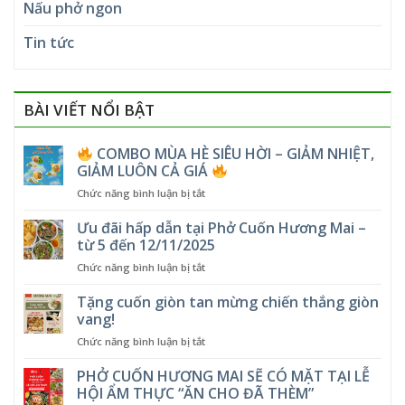
Nấu phở ngon
Tin tức
BÀI VIẾT NỔI BẬT
COMBO MÙA HÈ SIÊU HỜI – GIẢM NHIỆT,
GIẢM LUÔN CẢ GIÁ
ở
Chức năng bình luận bị tắt
COMBO
Ưu đãi hấp dẫn tại Phở Cuốn Hương Mai –
MÙA
từ 5 đến 12/11/2025
HÈ
ở
Chức năng bình luận bị tắt
SIÊU
Ưu
HỜI
đãi
Tặng cuốn giòn tan mừng chiến thắng giòn
–
hấp
GIẢM
vang!
dẫn
NHIỆT,
ở
Chức năng bình luận bị tắt
tại
GIẢM
Tặng
Phở
LUÔN
cuốn
PHỞ CUỐN HƯƠNG MAI SẼ CÓ MẶT TẠI LỄ
Cuốn
CẢ
giòn
Hương
HỘI ẨM THỰC “ĂN CHO ĐÃ THÈM”
GIÁ
tan
Mai