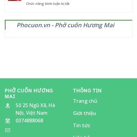
ở
Chức năng bình luận bị tắt
mừng
–
PHỞ
chiến
từ
CUỐN
thắng
5
HƯƠNG
giòn
đến
Phocuon.vn - Phở cuốn Hương Mai
MAI
vang!
12/11/2025
SẼ
CÓ
MẶT
TẠI
LỄ
HỘI
ẨM
THỰC
“ĂN
CHO
ĐÃ
THÈM”
PHỞ CUỐN HƯƠNG
THÔNG TIN
MAI
Trang chủ
Số 25 Ngũ Xã, Hà
Nội, Việt Nam
Giới thiệu
0374888068
Tin tức