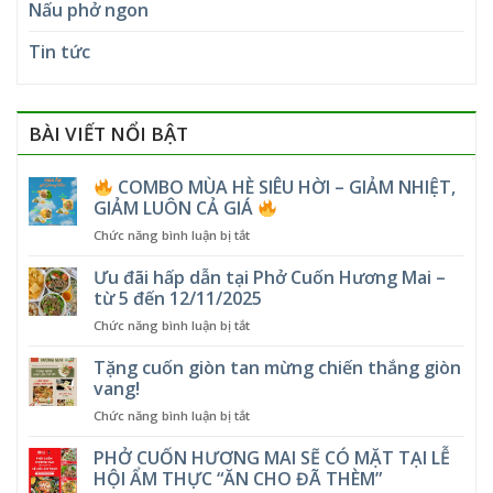
Nấu phở ngon
Tin tức
BÀI VIẾT NỔI BẬT
COMBO MÙA HÈ SIÊU HỜI – GIẢM NHIỆT,
GIẢM LUÔN CẢ GIÁ
ở
Chức năng bình luận bị tắt
COMBO
Ưu đãi hấp dẫn tại Phở Cuốn Hương Mai –
MÙA
từ 5 đến 12/11/2025
HÈ
ở
Chức năng bình luận bị tắt
SIÊU
Ưu
HỜI
đãi
Tặng cuốn giòn tan mừng chiến thắng giòn
–
hấp
GIẢM
vang!
dẫn
NHIỆT,
ở
Chức năng bình luận bị tắt
tại
GIẢM
Tặng
Phở
LUÔN
cuốn
PHỞ CUỐN HƯƠNG MAI SẼ CÓ MẶT TẠI LỄ
Cuốn
CẢ
giòn
Hương
HỘI ẨM THỰC “ĂN CHO ĐÃ THÈM”
GIÁ
tan
Mai