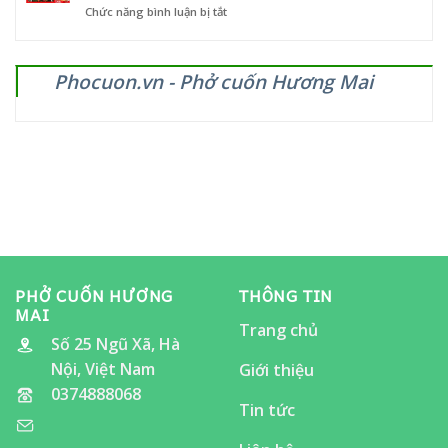
ở
Chức năng bình luận bị tắt
mừng
–
PHỞ
chiến
từ
CUỐN
thắng
5
HƯƠNG
giòn
đến
Phocuon.vn - Phở cuốn Hương Mai
MAI
vang!
12/11/2025
SẼ
CÓ
MẶT
TẠI
LỄ
HỘI
ẨM
THỰC
“ĂN
CHO
ĐÃ
THÈM”
PHỞ CUỐN HƯƠNG
THÔNG TIN
MAI
Trang chủ
Số 25 Ngũ Xã, Hà
Nội, Việt Nam
Giới thiệu
0374888068
Tin tức