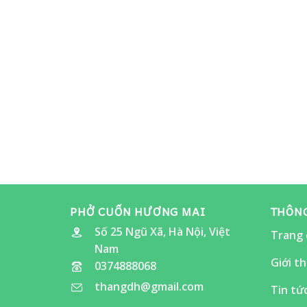
PHỞ CUỐN HƯƠNG MAI
THÔNG
Số 25 Ngũ Xã, Hà Nội, Việt
Trang 
Nam
Giới th
0374888068
thangdh@gmail.com
Tin tứ