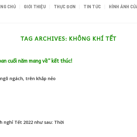
NG CHỦ
GIỚI THIỆU
THỰC ĐƠN
TIN TỨC
HÌNH ẢNH CỬ
TAG ARCHIVES:
KHÔNG KHÍ TẾT
oan cuối năm mang về” kết thúc!
 ngõ ngách, trên khắp nẻo
h nghỉ Tết 2022 như sau: Thời