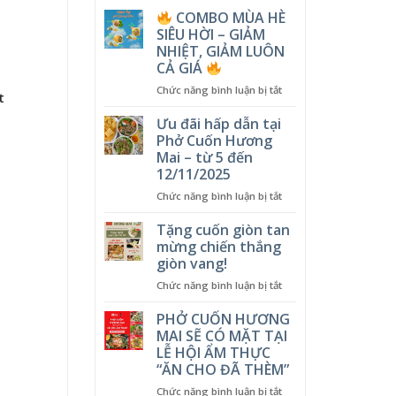
COMBO MÙA HÈ
SIÊU HỜI – GIẢM
NHIỆT, GIẢM LUÔN
CẢ GIÁ
ở
Chức năng bình luận bị tắt
t
COMBO
Ưu đãi hấp dẫn tại
MÙA
Phở Cuốn Hương
HÈ
Mai – từ 5 đến
SIÊU
12/11/2025
HỜI
–
ở
Chức năng bình luận bị tắt
GIẢM
Ưu
NHIỆT,
đãi
Tặng cuốn giòn tan
GIẢM
hấp
mừng chiến thắng
LUÔN
dẫn
giòn vang!
CẢ
tại
GIÁ
ở
Chức năng bình luận bị tắt
Phở
Tặng
Cuốn
cuốn
Hương
PHỞ CUỐN HƯƠNG
giòn
Mai
MAI SẼ CÓ MẶT TẠI
tan
–
LỄ HỘI ẨM THỰC
mừng
từ
“ĂN CHO ĐÃ THÈM”
chiến
5
thắng
đến
ở
Chức năng bình luận bị tắt