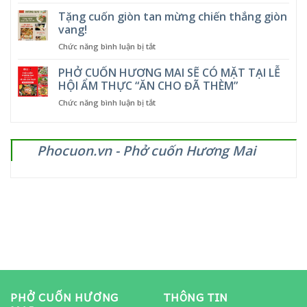
Ưu
HỜI
đãi
Tặng cuốn giòn tan mừng chiến thắng giòn
–
hấp
GIẢM
vang!
dẫn
NHIỆT,
ở
Chức năng bình luận bị tắt
tại
GIẢM
Tặng
Phở
LUÔN
cuốn
PHỞ CUỐN HƯƠNG MAI SẼ CÓ MẶT TẠI LỄ
Cuốn
CẢ
giòn
Hương
HỘI ẨM THỰC “ĂN CHO ĐÃ THÈM”
GIÁ
tan
Mai
ở
Chức năng bình luận bị tắt
mừng
–
PHỞ
chiến
từ
CUỐN
thắng
5
HƯƠNG
giòn
đến
Phocuon.vn - Phở cuốn Hương Mai
MAI
vang!
12/11/2025
SẼ
CÓ
MẶT
TẠI
LỄ
HỘI
ẨM
THỰC
“ĂN
CHO
ĐÃ
THÈM”
PHỞ CUỐN HƯƠNG
THÔNG TIN