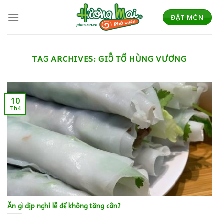
Skip
to
ĐẶT MÓN
content
TAG ARCHIVES:
GIỖ TỔ HÙNG VƯƠNG
10
Th4
Ăn gì dịp nghỉ lễ để không tăng cân?