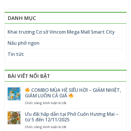
DANH MỤC
Khai trương Cơ sở Vincom Mega Mall Smart City
Nấu phở ngon
Tin tức
BÀI VIẾT NỔI BẬT
COMBO MÙA HÈ SIÊU HỜI – GIẢM NHIỆT,
GIẢM LUÔN CẢ GIÁ
ở
Chức năng bình luận bị tắt
COMBO
Ưu đãi hấp dẫn tại Phở Cuốn Hương Mai –
MÙA
từ 5 đến 12/11/2025
HÈ
ở
Chức năng bình luận bị tắt
SIÊU